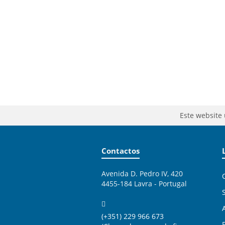
Este website 
Contactos
Avenida D. Pedro IV, 420
4455-184 Lavra - Portugal
(+351) 229 966 673