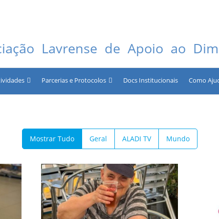
ciação Lavrense de Apoio ao Dimi
tividades
Parcerias e Protocolos
Docs Institucionais
Como Aju
Mostrar Tudo
Geral
ALADI TV
Mundo