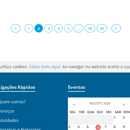
1
2
3
4
5
…
39
40
utiliza cookies.
Saiba mais aqui
. Ao navegar no website aceita a sua
Ligações Rápidas
Eventos
Quem somos?
AGOSTO 2026
Serviços
SEG
TER
QUA
QUI
SEX
SAB
DO
1
2
Atividades
3
4
5
7
8
9
6
Parcerias e Protocolos