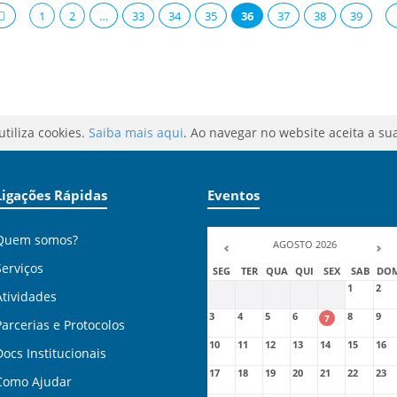
1
2
…
33
34
35
36
37
38
39
utiliza cookies.
Saiba mais aqui
. Ao navegar no website aceita a sua
Ligações Rápidas
Eventos
Quem somos?
AGOSTO 2026
Serviços
SEG
TER
QUA
QUI
SEX
SAB
DO
1
2
Atividades
3
4
5
6
8
9
7
Parcerias e Protocolos
10
11
12
13
14
15
16
Docs Institucionais
17
18
19
20
21
22
23
Como Ajudar