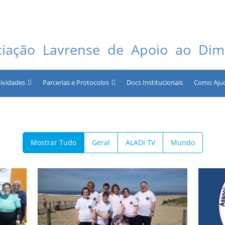
ciação Lavrense de Apoio ao Dimi
tividades
Parcerias e Protocolos
Docs Institucionais
Como Aju
Mostrar Tudo
Geral
ALADI TV
Mundo